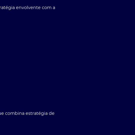
atégia envolvente com a
ue combina estratégia de