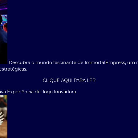
Descubra o mundo fascinante de ImmortalEmpress, um 
estratégicas.
CLIQUE AQUI PARA LER
a Experiência de Jogo Inovadora