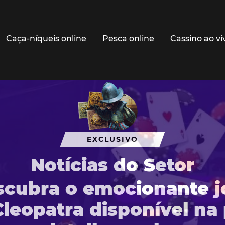
Caça-níqueis online
Pesca online
Cassino ao vi
EXCLUSIVO
Notícias do Setor
scubra o emocionante j
eopatra disponível na