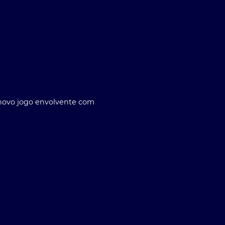
novo jogo envolvente com