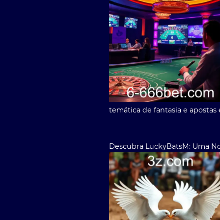
temática de fantasia e apostas 
Descubra LuckyBatsM: Uma Nov