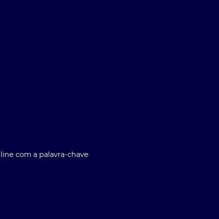
line com a palavra-chave