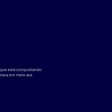
 que está conquistando
estaca em meio aos