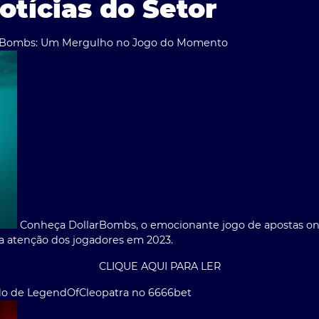
otícias do Setor
arBombs: Um Mergulho no Jogo do Momento
Conheça DollarBombs, o emocionante jogo de apostas on
a atenção dos jogadores em 2023.
CLIQUE AQUI PARA LER
do de LegendOfCleopatra no 6666bet