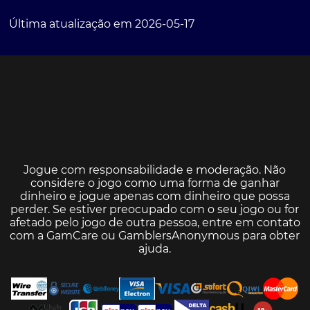
Última atualização em 2026-05-17
Jogue com responsabilidade e moderação. Não
considere o jogo como uma forma de ganhar
dinheiro e jogue apenas com dinheiro que possa
perder. Se estiver preocupado com o seu jogo ou for
afetado pelo jogo de outra pessoa, entre em contato
com a
GamCare
ou
GamblersAnonymous
para obter
ajuda.