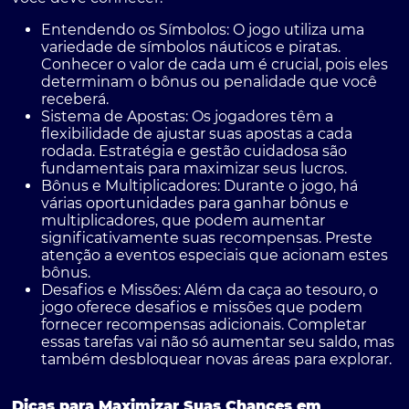
Entendendo os Símbolos:
O jogo utiliza uma
variedade de símbolos náuticos e piratas.
Conhecer o valor de cada um é crucial, pois eles
determinam o bônus ou penalidade que você
receberá.
Sistema de Apostas:
Os jogadores têm a
flexibilidade de ajustar suas apostas a cada
rodada. Estratégia e gestão cuidadosa são
fundamentais para maximizar seus lucros.
Bônus e Multiplicadores:
Durante o jogo, há
várias oportunidades para ganhar bônus e
multiplicadores, que podem aumentar
significativamente suas recompensas. Preste
atenção a eventos especiais que acionam estes
bônus.
Desafios e Missões:
Além da caça ao tesouro, o
jogo oferece desafios e missões que podem
fornecer recompensas adicionais. Completar
essas tarefas vai não só aumentar seu saldo, mas
também desbloquear novas áreas para explorar.
Dicas para Maximizar Suas Chances em