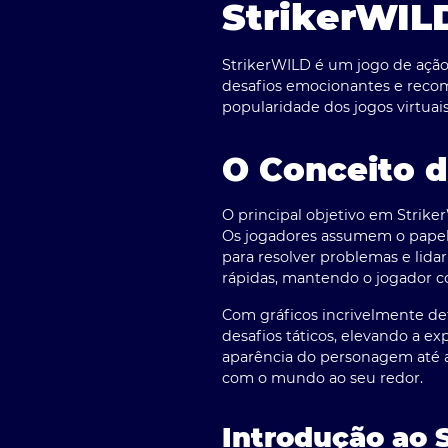
StrikerWIL
StrikerWILD é um jogo de ação
desafios emocionantes e recom
popularidade dos jogos virtuai
O Conceito 
O principal objetivo em Strike
Os jogadores assumem o papel 
para resolver problemas e lida
rápidas, mantendo o jogador 
Com gráficos incrivelmente d
desafios táticos, elevando a e
aparência do personagem até a
com o mundo ao seu redor.
Introdução ao 