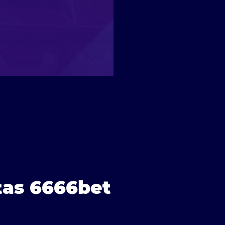
tas 6666bet