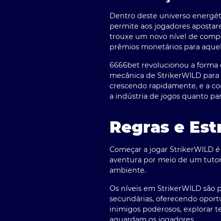
Dentro deste universo energét
permite aos jogadores apostar
trouxe um novo nível de comp
prêmios monetários para aque
6666bet revolucionou a forma
mecânica de StrikerWILD para 
crescendo rapidamente, e a c
a indústria de jogos quanto par
Regras e Est
Começar a jogar StrikerWILD é
aventura por meio de um tuto
ambiente.
Os níveis em StrikerWILD são 
secundárias, oferecendo oport
inimigos poderosos, explorar 
aguardam os jogadores.