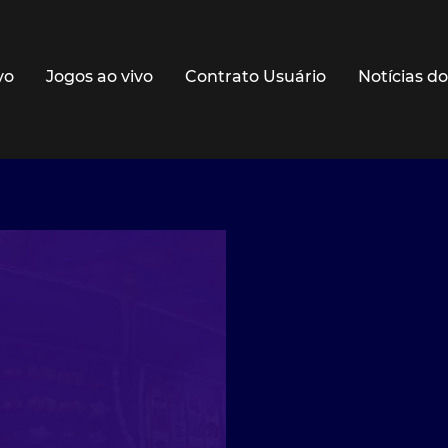
vo
Jogos ao vivo
Contrato Usuário
Notícias do