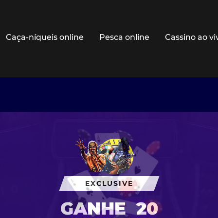
Caça-níqueis online
Pesca online
Cassino ao vi
EXCLUSIVE
GANHE
20