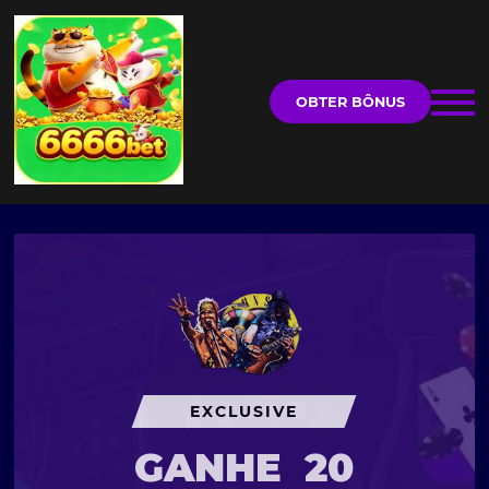
OBTER BÔNUS
EXCLUSIVE
GANHE
20