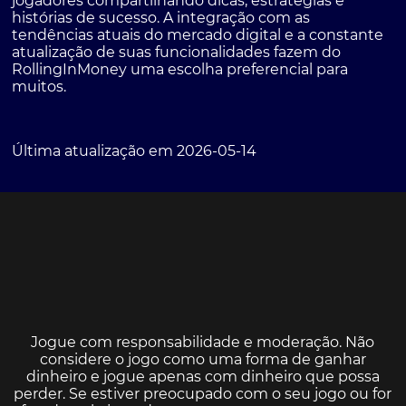
jogadores compartilhando dicas, estratégias e
histórias de sucesso. A integração com as
tendências atuais do mercado digital e a constante
atualização de suas funcionalidades fazem do
RollingInMoney uma escolha preferencial para
muitos.
Última atualização em 2026-05-14
Jogue com responsabilidade e moderação. Não
considere o jogo como uma forma de ganhar
dinheiro e jogue apenas com dinheiro que possa
perder. Se estiver preocupado com o seu jogo ou for