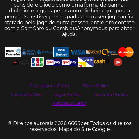
considere o jogo como uma forma de ganhar
dinheiro e jogue apenas com dinheiro que possa
perder. Se estiver preocupado com o seu jogo ou for
afetado pelo jogo de outra pessoa, entre em contato
com a
GamCare
ou
GamblersAnonymous
para obter
ajuda.
Caça-Níqueis Online
Pesca Online
Cassino Ao Vivo
Jogos Ao Vivo
Contrato Usuário
Notícias Do Setor
© Direitos autorais 2026 6666bet Todos os direitos
reservados.
Mapa do Site Google