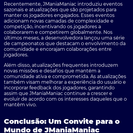
Recentemente, JManiaManiac introduziu eventos
sazonais e atualizações que são projetados para
manter os jogadores engajados. Esses eventos
adicionam novas camadas de complexidade e
competição, incentivando os jogadores a
colaborarem e competirem globalmente. Nos
últimos meses, a desenvolvedora lançou uma série
de campeonatos que destacam o envolvimento da
comunidade e encorajam colaborações entre
jogadores.
Além disso, atualizações frequentes introduzem
novas missões e desafios que mantém a
comunidade ativa e comprometida. As atualizações
também visam melhorar a experiência do usuário e
incorporar feedback dos jogadores, garantindo
assim que JManiaManiac continue a crescer e
evoluir de acordo com os interesses daqueles que o
mantêm vivo.
Conclusão: Um Convite para o
Mundo de JManiaManiac