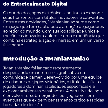
do Entretenimento Digital
O mundo dos jogos eletrônicos continua a expandir
seus horizontes com títulos inovadores e cativantes.
Entre estas novidades,
JManiaManiac
surge como
um jogo que tem capturado a atenção de jogadores
ao redor do mundo. Com sua jogabilidade única e
mecânicas inovadoras, oferece uma experiência que
combina estratégia, ação e imersão em um universo
fascinante.
Introdução a JManiaManiac
JManiaManiac foi lançado recentemente,
despertando um interesse significativo na
comunidade gamer. Desenvolvido por uma equipe
de criadores de jogos visionários, o título desafia os
jogadores a dominar habilidades específicas e a
explorar ambientes desafiantes. A narrativa do jogo
é envolvente, submergindo seus jogadores em
aventuras que exigem pensamento crítico e rápidas
tomadas de decisão.