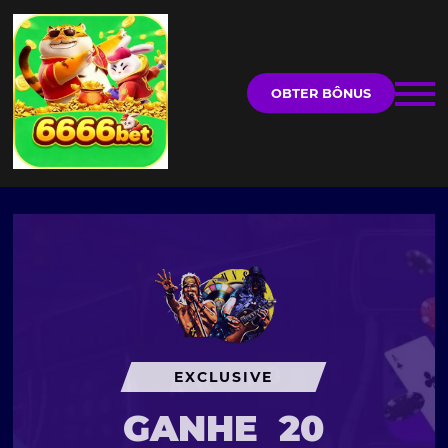
OBTER BÔNUS
EXCLUSIVE
GANHE
20