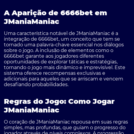
A Aparição de 6666bet em
JManiaManiac
Uma característica notável de JManiaManiac é a
integração de
6666bet
, um conceito que tem se
tornado uma palavra-chave essencial nos diálogos
sobre o jogo. A inclusão de elementos como o
6666bet garante aos jogadores diferentes
oportunidades de explorar táticas e estratégias,
tornando o jogo mais dinâmico e imprevisível. Este
sistema oferece recompensas exclusivas e
adicionais para aqueles que se arriscam e vencem
desafiando probabilidades.
Regras do Jogo: Como Jogar
JManiaManiac
O coração de JManiaManiac repousa em suas regras
simples, mas profundas, que guiam o progresso do
jogador através de níveis complexos. A progressão