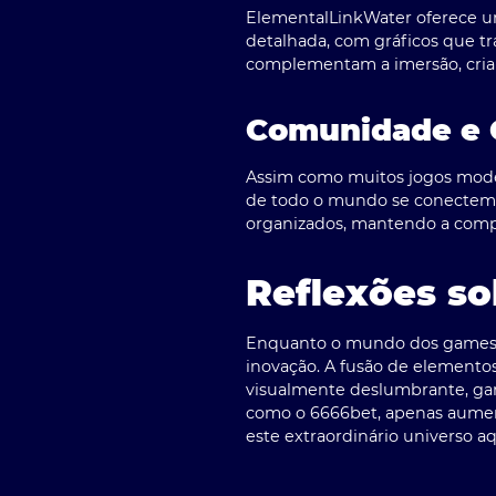
ElementalLinkWater oferece um
detalhada, com gráficos que t
complementam a imersão, crian
Comunidade e 
Assim como muitos jogos mode
de todo o mundo se conectem e
organizados, mantendo a compe
Reflexões so
Enquanto o mundo dos games c
inovação. A fusão de elementos
visualmente deslumbrante, gar
como o 6666bet, apenas aument
este extraordinário universo aq