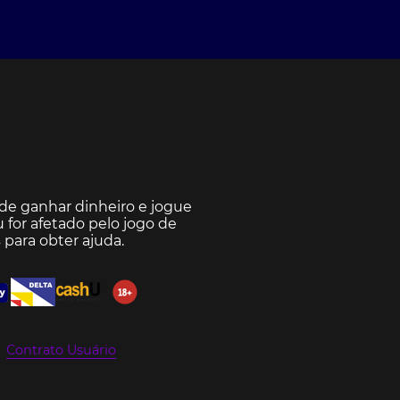
e ganhar dinheiro e jogue
for afetado pelo jogo de
s
para obter ajuda.
Contrato Usuário