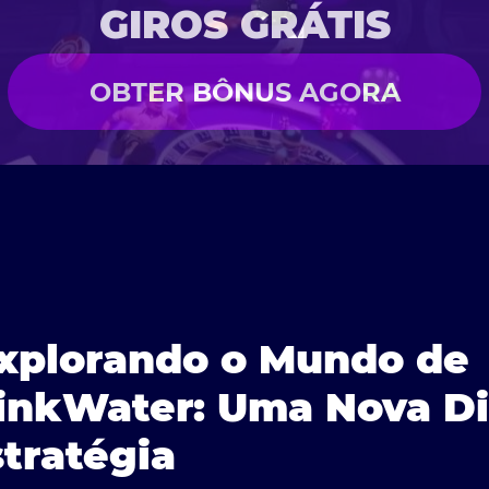
GIROS GRÁTIS
OBTER BÔNUS AGORA
Explorando o Mundo de
inkWater: Uma Nova 
tratégia