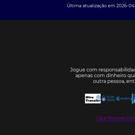
Última atualização em 2026-04
Jogue com responsabilida
apenas com dinheiro que
outra pessoa, en
Caça-Níqueis Onl