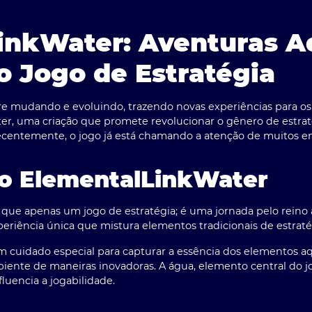
inkWater: Aventuras A
 Jogo de Estratégia
 mudando e evoluindo, trazendo novas experiências para os 
ter
, uma criação que promete revolucionar o gênero de estr
ecentemente, o jogo já está chamando a atenção de muitos en
ao ElementalLinkWater
que apenas um jogo de estratégia; é uma jornada pelo reino 
periência única que mistura elementos tradicionais de estraté
m cuidado especial para capturar a essência dos elementos a
iente de maneiras inovadoras. A água, elemento central do j
uencia a jogabilidade.