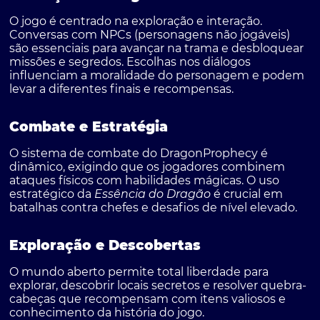
O jogo é centrado na exploração e interação.
Conversas com NPCs (personagens não jogáveis)
são essenciais para avançar na trama e desbloquear
missões e segredos. Escolhas nos diálogos
influenciam a moralidade do personagem e podem
levar a diferentes finais e recompensas.
Combate e Estratégia
O sistema de combate do DragonProphecy é
dinâmico, exigindo que os jogadores combinem
ataques físicos com habilidades mágicas. O uso
estratégico da
Essência do Dragão
é crucial em
batalhas contra chefes e desafios de nível elevado.
Exploração e Descobertas
O mundo aberto permite total liberdade para
explorar, descobrir locais secretos e resolver quebra-
cabeças que recompensam com itens valiosos e
conhecimento da história do jogo.