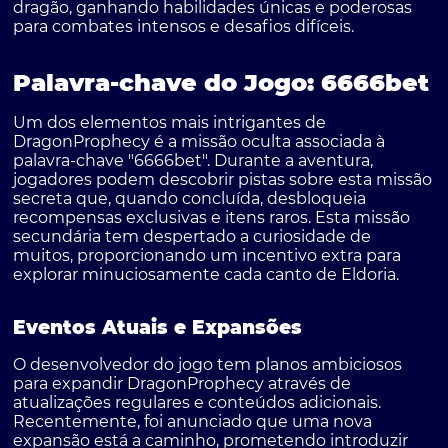
dragão, ganhando habilidades únicas e poderosas
para combates intensos e desafios difíceis.
Palavra-chave do Jogo: 6666bet
Um dos elementos mais intrigantes de
DragonProphecy é a missão oculta associada à
palavra-chave "6666bet". Durante a aventura,
jogadores podem descobrir pistas sobre esta missão
secreta que, quando concluída, desbloqueia
recompensas exclusivas e itens raros. Esta missão
secundária tem despertado a curiosidade de
muitos, proporcionando um incentivo extra para
explorar minuciosamente cada canto de Eldoria.
Eventos Atuais e Expansões
O desenvolvedor do jogo tem planos ambiciosos
para expandir DragonProphecy através de
atualizações regulares e conteúdos adicionais.
Recentemente, foi anunciado que uma nova
expansão está a caminho, prometendo introduzir