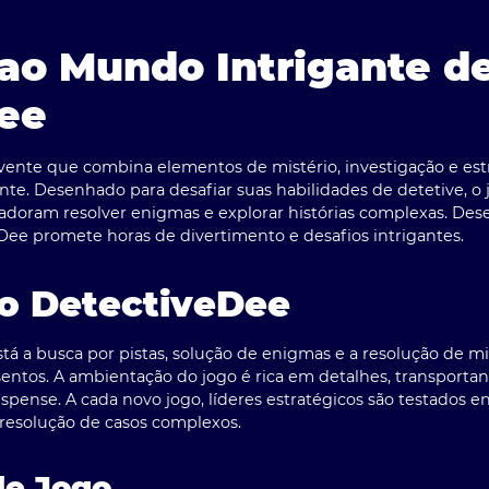
ao Mundo Intrigante d
ee
ente que combina elementos de mistério, investigação e estr
nte. Desenhado para desafiar suas habilidades de detetive, o
doram resolver enigmas e explorar histórias complexas. De
Dee promete horas de divertimento e desafios intrigantes.
ao DetectiveDee
tá a busca por pistas, solução de enigmas e a resolução de 
sentos. A ambientação do jogo é rica em detalhes, transporta
uspense. A cada novo jogo, líderes estratégicos são testados
 resolução de casos complexos.
de Jogo