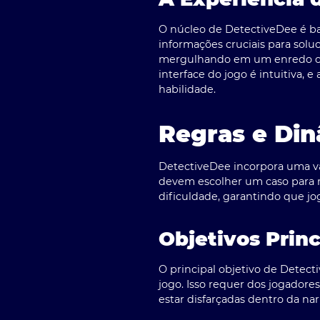
O núcleo de DetectiveDee é b
informações cruciais para soluc
mergulhando em um enredo cui
interface do jogo é intuitiva, 
habilidade.
Regras e Di
DetectiveDee incorpora uma va
devem escolher um caso para res
dificuldade, garantindo que j
Objetivos Princ
O principal objetivo de Detecti
jogo. Isso requer dos jogadore
estar disfarçadas dentro da nar