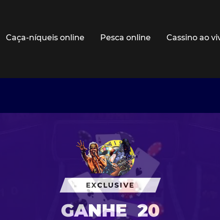
Caça-níqueis online
Pesca online
Cassino ao vi
EXCLUSIVE
GANHE
20