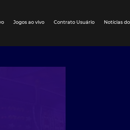
vo
Jogos ao vivo
Contrato Usuário
Notícias do