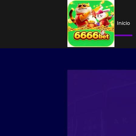
Início