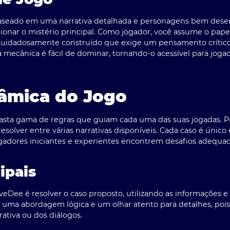
aseado em uma narrativa detalhada e personagens bem desen
ionar o mistério principal. Como jogador, você assume o papel 
dadosamente construído que exige um pensamento crítico 
e a mecânica é fácil de dominar, tornando-o acessível para joga
nâmica do Jogo
sta gama de regras que guiam cada uma das suas jogadas. P
olver entre várias narrativas disponíveis. Cada caso é único 
ogadores iniciantes e experientes encontrem desafios adequad
ipais
veDee é resolver o caso proposto, utilizando as informações e
s uma abordagem lógica e um olhar atento para detalhes, poi
rativa ou dos diálogos.