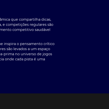
âmica que compartilha dicas,
a, e competições regulares são
emento competitivo saudável
e inspira o pensamento crítico
ores são levados a um espaço
ra-prima no universo de jogos
ia onde cada pista é uma