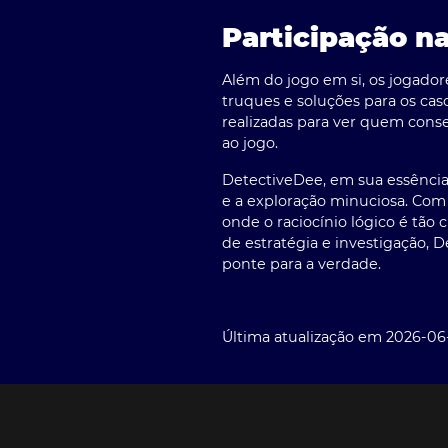
Participação 
Além do jogo em si, os jogado
truques e soluções para os cas
realizadas para ver quem cons
ao jogo.
DetectiveDee, em sua essência
e a exploração minuciosa. Com 
onde o raciocínio lógico é tão
de estratégia e investigação,
ponte para a verdade.
Última atualização em 2026-06