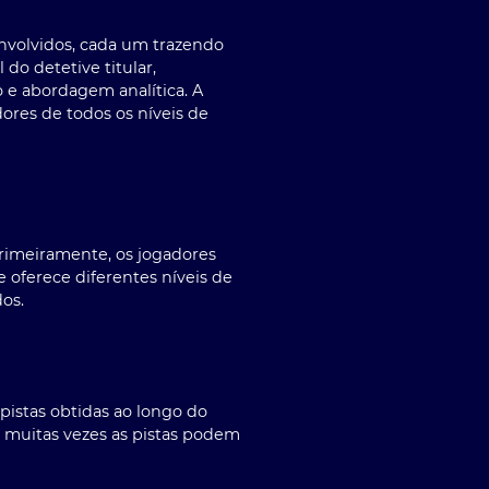
volvidos, cada um trazendo
do detetive titular,
e abordagem analítica. A
dores de todos os níveis de
rimeiramente, os jogadores
e oferece diferentes níveis de
os.
 pistas obtidas ao longo do
s muitas vezes as pistas podem