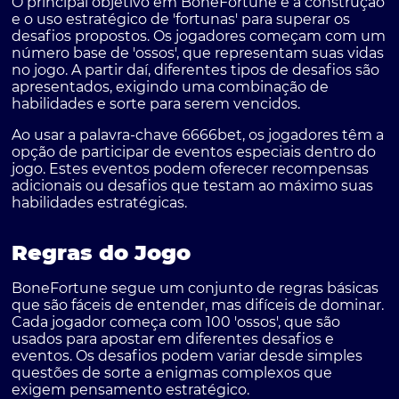
O principal objetivo em BoneFortune é a construção
e o uso estratégico de 'fortunas' para superar os
desafios propostos. Os jogadores começam com um
número base de 'ossos', que representam suas vidas
no jogo. A partir daí, diferentes tipos de desafios são
apresentados, exigindo uma combinação de
habilidades e sorte para serem vencidos.
Ao usar a palavra-chave 6666bet, os jogadores têm a
opção de participar de eventos especiais dentro do
jogo. Estes eventos podem oferecer recompensas
adicionais ou desafios que testam ao máximo suas
habilidades estratégicas.
Regras do Jogo
BoneFortune segue um conjunto de regras básicas
que são fáceis de entender, mas difíceis de dominar.
Cada jogador começa com 100 'ossos', que são
usados para apostar em diferentes desafios e
eventos. Os desafios podem variar desde simples
questões de sorte a enigmas complexos que
exigem pensamento estratégico.