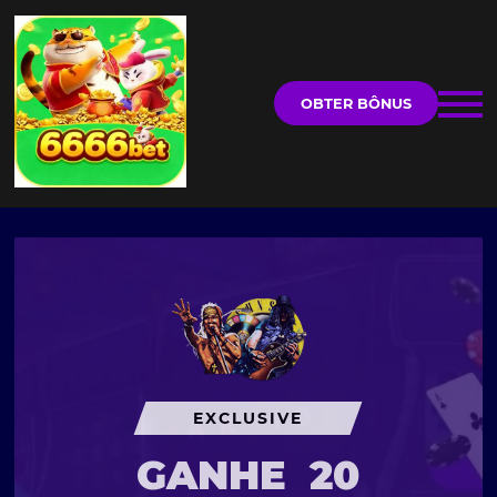
OBTER BÔNUS
EXCLUSIVE
GANHE
20