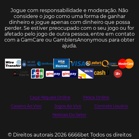
Jogue com responsabilidade e moderação. Não
considere o jogo como uma forma de ganhar
dinheiro e jogue apenas com dinheiro que possa
perder. Se estiver preocupado com o seu jogo ou for
afetado pelo jogo de outra pessoa, entre em contato
com a
GamCare
ou
GamblersAnonymous
para obter
ajuda.
Caça-Níqueis Online
Pesca Online
Cassino Ao Vivo
Jogos Ao Vivo
Contrato Usuário
Notícias Do Setor
© Direitos autorais 2026 6666bet Todos os direitos