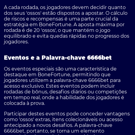
A cada rodada, os jogadores devem decidir quanto
dos seus 'ossos' estão dispostos a apostar. O cálculo
de riscos e recompensas é uma parte crucial da
estratégia em BoneFortune. A aposta máxima por
rodada é de 20 'ossos', o que mantém o jogo
equilibrado e evita quedas rápidas no progresso dos
jogadores.
Eventos e a Palavra-chave 6666bet
Os eventos especiais são uma característica de
destaque em BoneFortune, permitindo que
jogadores utilizem a palavra-chave 6666bet para
acesso exclusivo. Estes eventos podem incluir
rodadas de bônus, desafios diários ou competições
em tempo real, onde a habilidade dos jogadores é
colocada à prova.
Participar destes eventos pode conceder vantagens
como 'ossos' extras, itens colecionáveis ou acesso
antecipado a novos desafios. A palavra-chave
6666bet, portanto, se torna um elemento