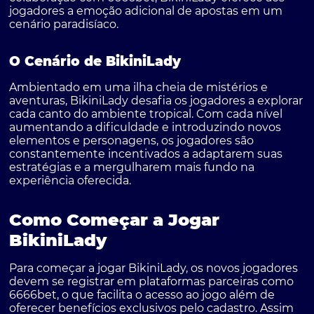
jogadores a emoção adicional de apostas em um
cenário paradisíaco.
O Cenário de BikiniLady
Ambientado em uma ilha cheia de mistérios e
aventuras, BikiniLady desafia os jogadores a explorar
cada canto do ambiente tropical. Com cada nível
aumentando a dificuldade e introduzindo novos
elementos e personagens, os jogadores são
constantemente incentivados a adaptarem suas
estratégias e a mergulharem mais fundo na
experiência oferecida.
Como Começar a Jogar
BikiniLady
Para começar a jogar BikiniLady, os novos jogadores
devem se registrar em plataformas parceiras como
6666bet, o que facilita o acesso ao jogo além de
oferecer benefícios exclusivos pelo cadastro. Assim