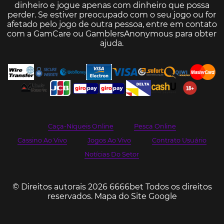
dinheiro e jogue apenas com dinheiro que possa
perder. Se estiver preocupado com o seu jogo ou for
afetado pelo jogo de outra pessoa, entre em contato
com a
GamCare
ou
GamblersAnonymous
para obter
ajuda.
Caça-Níqueis Online
Pesca Online
Cassino Ao Vivo
Jogos Ao Vivo
Contrato Usuário
Notícias Do Setor
© Direitos autorais 2026 6666bet Todos os direitos
reservados.
Mapa do Site Google